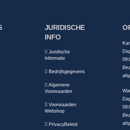
S
JURIDISCHE
O
INFO
Kan
Dag
Juridische
Informatie
09:
Bez
Bedrijfsgegevens
afs
Algemene
Wa
Voorwaarden
Dag
Voorwaarden
09:
Webshop
Bez
afs
PrivacyBeleid