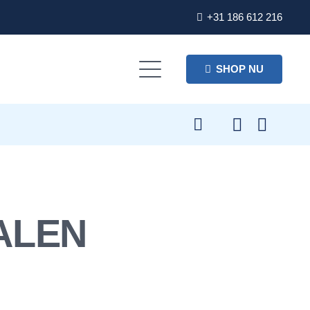
+31 186 612 216
SHOP NU
ALEN