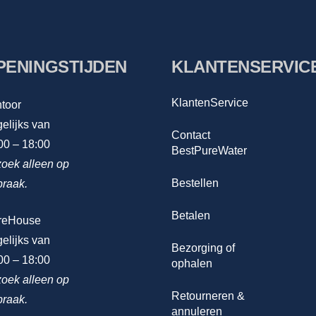
PENINGSTIJDEN
KLANTENSERVIC
KlantenService
toor
elijks van
Contact
00 – 18:00
BestPureWater
oek alleen op
Bestellen
praak.
Betalen
reHouse
elijks van
Bezorging of
00 – 18:00
ophalen
oek alleen op
Retourneren &
praak.
annuleren