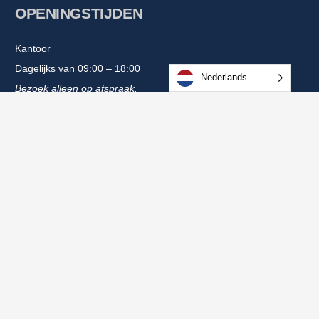
OPENINGSTIJDEN
Kantoor
Dagelijks van 09:00 – 18:00
Nederlands
Bezoek alleen op afspraak.
WareHouse
Dagelijks van 09:00 – 18:00
Bezoek alleen op afspraak.
JURIDISCHE INFORMATIE
BestPureWater.nl
is een onderdeel van All Care Products en
staat ingeschreven bij de de K.v.K. onder nummer 27140889 en
ons BTW nummer is NL001332052B29. Voor meer informatie:
Juridische Informatie