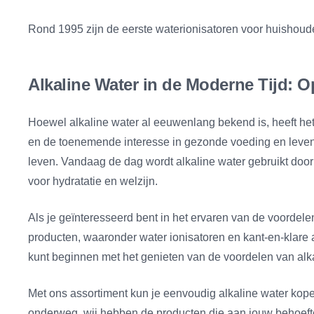
Rond 1995 zijn de eerste waterionisatoren voor huishoude
Alkaline Water in de Moderne Tijd: 
Hoewel alkaline water al eeuwenlang bekend is, heeft he
en de toenemende interesse in gezonde voeding en levenss
leven. Vandaag de dag wordt alkaline water gebruikt door
voor hydratatie en welzijn.
Als je geïnteresseerd bent in het ervaren van de voordelen
producten, waaronder water ionisatoren en kant-en-klare a
kunt beginnen met het genieten van de voordelen van alka
Met ons assortiment kun je eenvoudig alkaline water kopen
onderweg, wij hebben de producten die aan jouw behoeften