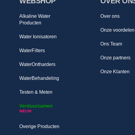
WEBSHOP
OVER ON
Alkaline Water
Over ons
Producten
Onze voordelen
Water Ionisatoren
Ons Team
WaterFilters
Onze partners
WaterOntharders
Onze Klanten
WaterBehandeling
Testen & Meten
Verduurzamen
NIEUW
Overige Producten