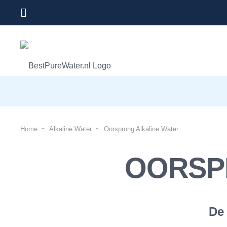
Home
~
Alkaline Water
~
Oorsprong Alkaline Water
OORSP
De 