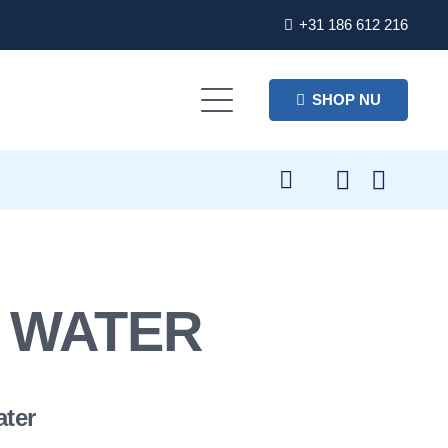
+31 186 612 216
SHOP NU
 WATER
ater