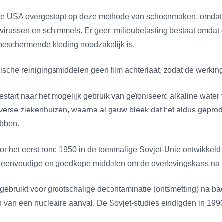
 USA overgestapt op deze methode van schoonmaken, omdat de ko
ën, virussen en schimmels. Er geen milieubelasting bestaat omdat
n beschermende kleding noodzakelijk is.
ische reinigingsmiddelen geen film achterlaat, zodat de werkin
start naar het mogelijk gebruik van geïoniseerd alkaline water
 diverse ziekenhuizen, waarna al gauw bleek dat het aldus gepro
ebben.
oor het eerst rond 1950 in de toenmalige Sovjet-Unie ontwikkel
r eenvoudige en goedkope middelen om de overlevingskans na e
ebruikt voor grootschalige decontaminatie (ontsmetting) na bac
van een nucleaire aanval. De Sovjet-studies eindigden in 199