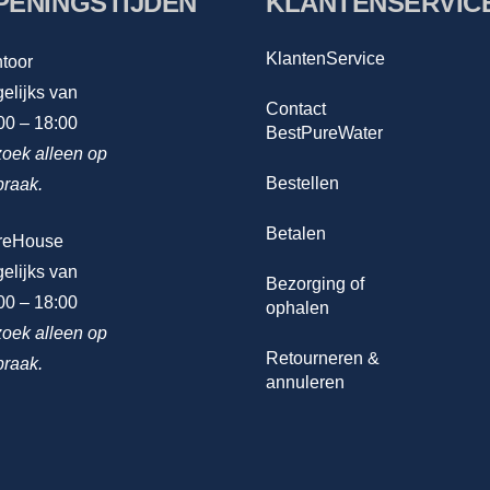
PENINGSTIJDEN
KLANTENSERVIC
KlantenService
toor
elijks van
Contact
00 – 18:00
BestPureWater
oek alleen op
Bestellen
praak.
Betalen
reHouse
elijks van
Bezorging of
00 – 18:00
ophalen
oek alleen op
Retourneren &
praak.
annuleren