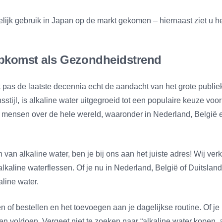
lijk gebruik in Japan op de markt gekomen – hiernaast ziet u he
Opkomst als Gezondheidstrend
t pas de laatste decennia echt de aandacht van het grote publ
tijl, is alkaline water uitgegroeid tot een populaire keuze vo
 mensen over de hele wereld, waaronder in Nederland, België e
 van alkaline water, ben je bij ons aan het juiste adres! Wij v
lkaline waterflessen. Of je nu in Nederland, België of Duitsland
line water.
 of bestellen en het toevoegen aan je dagelijkse routine. Of je 
 voldoen. Vergeet niet te zoeken naar “alkaline water kopen, al