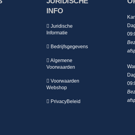
S
JURIDISCHE
O
INFO
Kan
Dag
Juridische
Informatie
09:
Bez
Bedrijfsgegevens
afs
Algemene
Wa
Voorwaarden
Dag
Voorwaarden
09:
Webshop
Bez
afs
PrivacyBeleid