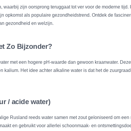
 waarbij zijn oorsprong teruggaat tot ver voor de moderne tijd.
zijn opkomst als populaire gezondheidstrend. Ontdek de fascine
van gezondheid en welzijn.
et Zo Bijzonder?
 is water met een hogere pH-waarde dan gewoon kraanwater. De
alium. Het idee achter alkaline water is dat het de zuurgraad 
r / acide water)
alige Rusland reeds water samen met zout geïoniseerd om een st
aakt en gebruikt voor allerlei schoonmaak- en ontsmettingsdoe