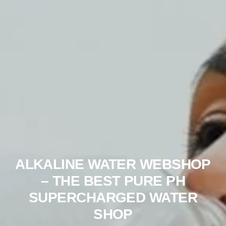
ALKALINE WATER WEBSHOP
– THE BEST PURE PH
SUPERCHARGED WATER
SHOP