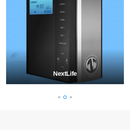
NextLife