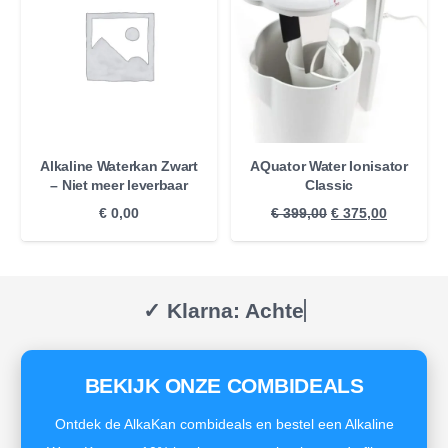
Alkaline Waterkan Zwart
AQuator Water Ionisator
– Niet meer leverbaar
Classic
Oorspronkelijke
Huidige
€
0,00
€
399,00
€
375,00
prijs
prijs
was:
is:
€ 399,00.
€ 375,00.
✓ Klarna: Achteraf b
BEKIJK ONZE COMBIDEALS
Ontdek de AlkaKan combideals en bestel een Alkaline