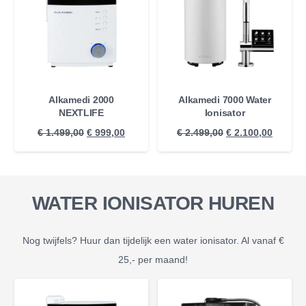
Alkamedi 2000
Alkamedi 7000 Water
NEXTLIFE
Ionisator
Oorspronkelijke
Huidige
Oorspronkelijke
Huidig
€
1.499,00
€
999,00
€
2.499,00
€
2.100,00
prijs
prijs
prijs
prijs
was:
is:
was:
is:
€ 1.499,00.
€ 999,00.
€ 2.499,00.
€ 2.100
WATER IONISATOR HUREN
Nog twijfels? Huur dan tijdelijk een water ionisator. Al vanaf €
25,- per maand!