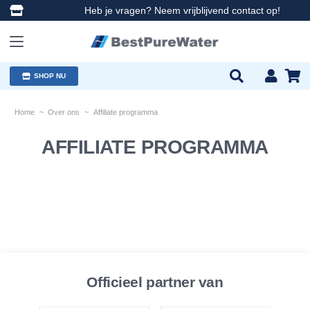
Heb je vragen? Neem vrijblijvend contact op!
SHOP NU
Home
~
Over ons
~
Affiliate programma
AFFILIATE PROGRAMMA
Officieel partner van