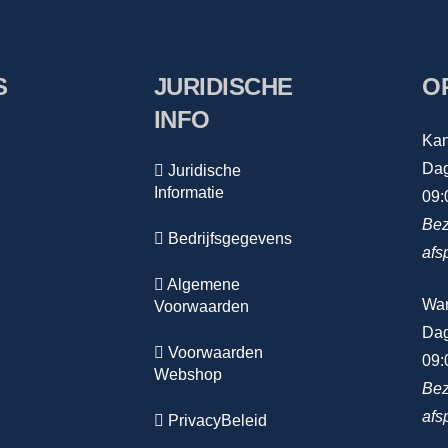
S
JURIDISCHE
O
INFO
Kan
Dag
Juridische
Informatie
09:
Bez
Bedrijfsgegevens
afs
Algemene
Wa
Voorwaarden
Dag
Voorwaarden
09:
Webshop
Bez
afs
PrivacyBeleid