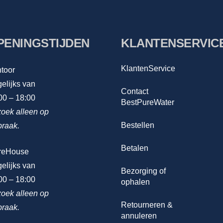
PENINGSTIJDEN
KLANTENSERVIC
KlantenService
toor
elijks van
Contact
00 – 18:00
BestPureWater
oek alleen op
Bestellen
praak.
Betalen
reHouse
elijks van
Bezorging of
00 – 18:00
ophalen
oek alleen op
Retourneren &
praak.
annuleren