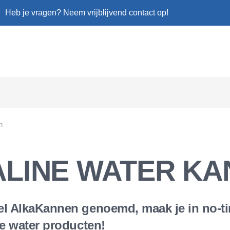
Heb je vragen? Neem vrijblijvend contact op!
n
ALINE WATER KA
 AlkaKannen genoemd, maak je in no-time h
ne water producten!