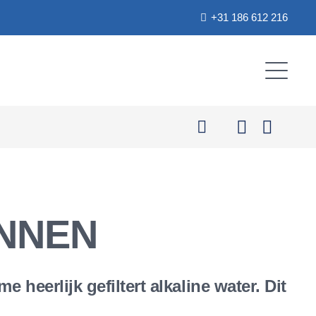
+31 186 612 216
NNEN
eerlijk gefiltert alkaline water. Dit