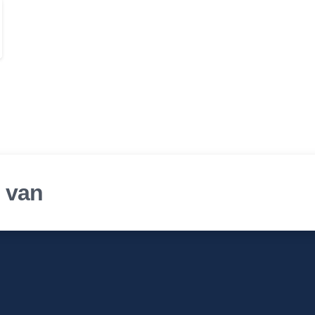
was:
is:
€ 55,00.
€ 45,00.
r van