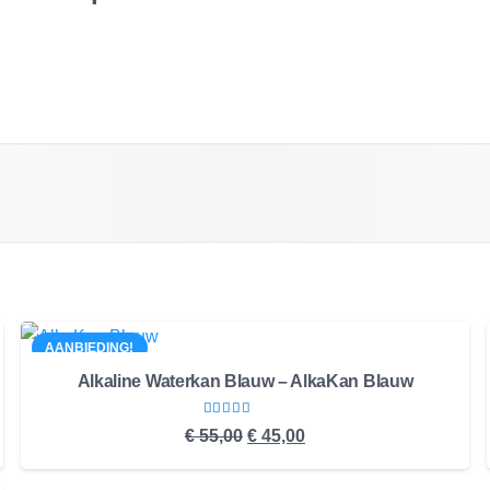
AANBIEDING!
Alkaline Waterkan Blauw – AlkaKan Blauw
Gewaardeerd
5.00
uit 5
Oorspronkelijke
Huidige
€
55,00
€
45,00
prijs
prijs