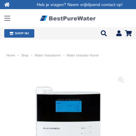
Heb je vragen? Neem vrijblijvend contact op!
SHOP NU
Home
~
Shop
~
Water Ionisatoren
~
Water Ionisator Huren