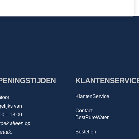
PENINGSTIJDEN
KLANTENSERVIC
KlantenService
toor
elijks van
Contact
00 – 18:00
BestPureWater
oek alleen op
Bestellen
praak.