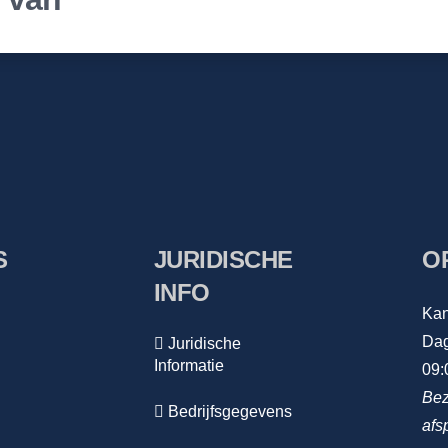
S
JURIDISCHE
O
INFO
Kan
Dag
Juridische
Informatie
09:
Bez
Bedrijfsgegevens
afs