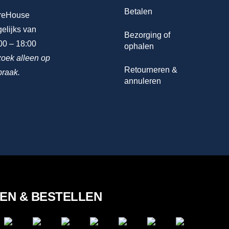
Betalen
reHouse
elijks van
Bezorging of
00 – 18:00
ophalen
oek alleen op
Retourneren &
praak.
annuleren
LEN & BESTELLEN