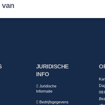
r van
S
JURIDISCHE
O
INFO
Kan
Dag
Juridische
Informatie
09:
Bez
Bedrijfsgegevens