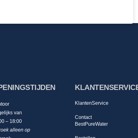
PENINGSTIJDEN
KLANTENSERVIC
KlantenService
toor
elijks van
Contact
00 – 18:00
BestPureWater
oek alleen op