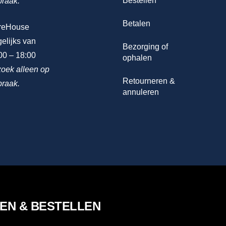
Bestellen
praak.
Betalen
reHouse
elijks van
Bezorging of
00 – 18:00
ophalen
oek alleen op
Retourneren &
praak.
annuleren
LEN & BESTELLEN