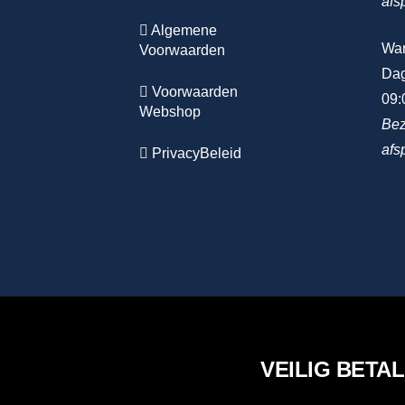
afs
Algemene
Wa
Voorwaarden
Dag
Voorwaarden
09:
Webshop
Bez
afs
PrivacyBeleid
VEILIG BETA