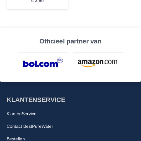
€
3,50
Officieel partner van
KLANTENSERVICE
KlantenService
Contact BestPureWater
Bestellen