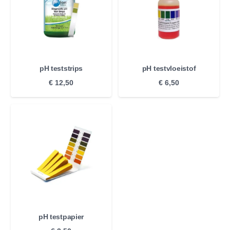
pH teststrips
pH testvloeistof
€
12,50
€
6,50
pH testpapier