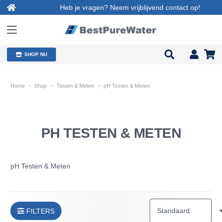
Heb je vragen? Neem vrijblijvend contact op!
SHOP NU
Home
~
Shop
~
Testen & Meten
~
pH Testen & Meten
PH TESTEN & METEN
pH Testen & Meten
FILTERS