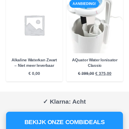
AANBIEDING!
Alkaline Waterkan Zwart
AQuator Water Ionisator
– Niet meer leverbaar
Classic
Oorspronkelijke
Huidige
€
0,00
€
399,00
€
375,00
prijs
prijs
was:
is:
€ 399,00.
€ 375,00.
✓ Klarna: Achteraf
BEKIJK ONZE COMBIDEALS