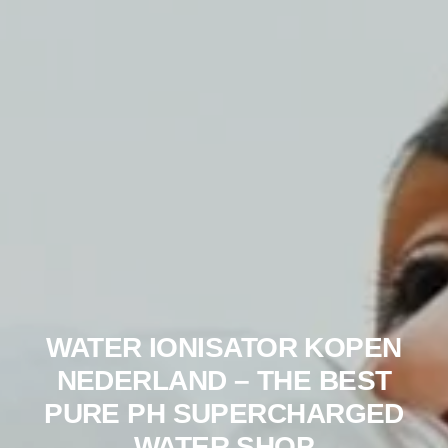
WATER IONISATOR KOPEN
NEDERLAND – THE BEST
PURE PH SUPERCHARGED
WATER SHOP