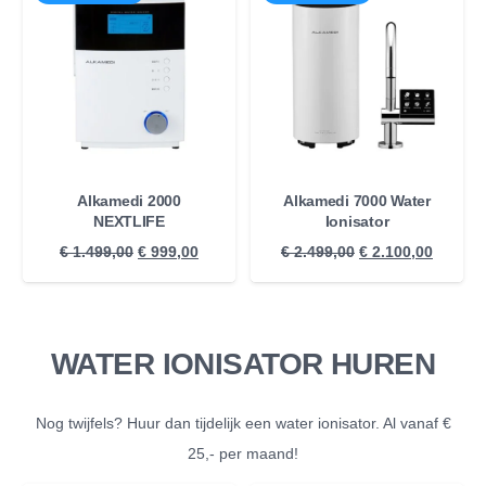
Alkamedi 2000
Alkamedi 7000 Water
NEXTLIFE
Ionisator
Oorspronkelijke
Huidige
Oorspronkelijke
Huidig
€
1.499,00
€
999,00
€
2.499,00
€
2.100,00
prijs
prijs
prijs
prijs
was:
is:
was:
is:
€ 1.499,00.
€ 999,00.
€ 2.499,00.
€ 2.100
WATER IONISATOR HUREN
Nog twijfels? Huur dan tijdelijk een water ionisator. Al vanaf €
25,- per maand!