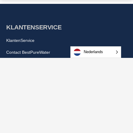
KLANTENSERVICE
KlantenService
Nederlands
Contact BestPureWater
Bestellen
Betalen
Bezorging of ophalen
Retourneren & annuleren
WEBSHOP
Alkaline Water Producten