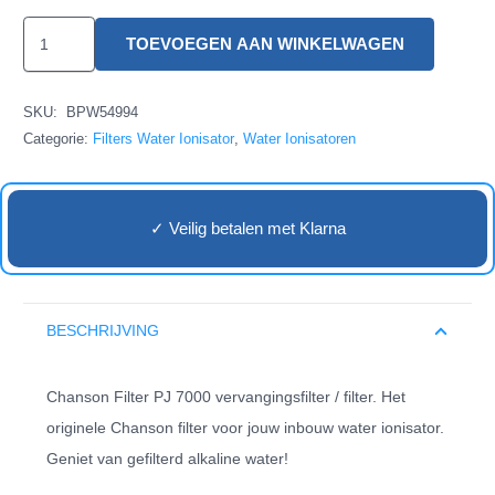
Chanson
TOEVOEGEN AAN WINKELWAGEN
PJ
7000
SKU:
BPW54994
Filter
Categorie:
Filters Water Ionisator
,
Water Ionisatoren
=
PJ
8000
✓ Veilig betalen met Klarna
Filter
aantal
BESCHRIJVING
Chanson Filter PJ 7000 vervangingsfilter / filter. Het
originele Chanson filter voor jouw inbouw water ionisator.
Geniet van gefilterd alkaline water!