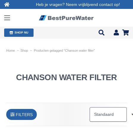
Heb je vragen? Neem vrijblijvend contact op!
SHOP NU
Home
~
Shop
~
Producten getagged “Chanson water filter”
CHANSON WATER FILTER
FILTERS