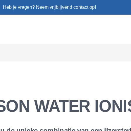
Heb je vragen? Neem vrijblijvend contact op!
SON WATER IONI
 de unieke combinatie van een ijzersterk 