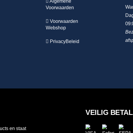
Algemene
Wa
Voorwaarden
Dag
Voorwaarden
09:
Webshop
Bez
afs
PrivacyBeleid
VEILIG BETA
ucts en staat