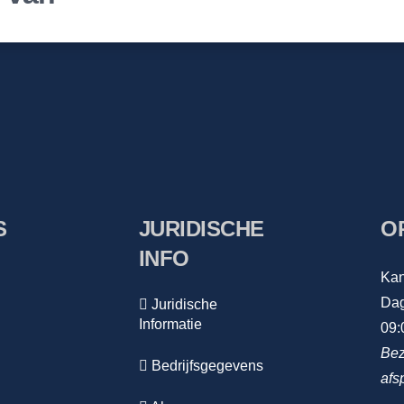
S
JURIDISCHE
O
INFO
Kan
Dag
Juridische
Informatie
09:
Bez
Bedrijfsgegevens
afs