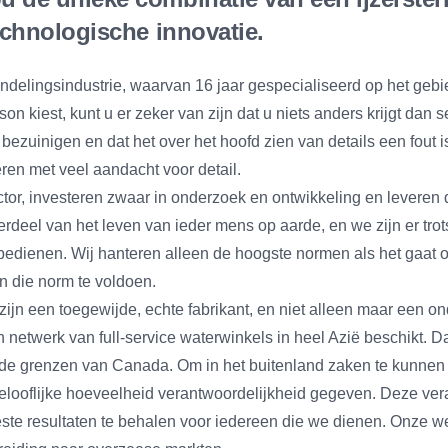
echnologische innovatie.
delingsindustrie, waarvan 16 jaar gespecialiseerd op het gebi
kiest, kunt u er zeker van zijn dat u niets anders krijgt dan se
bezuinigen en dat het over het hoofd zien van details een fout
ren met veel aandacht voor detail.
ctor, investeren zwaar in onderzoek en ontwikkeling en levere
erdeel van het leven van ieder mens op aarde, en we zijn er tro
edienen. Wij hanteren alleen de hoogste normen als het gaat om
n die norm te voldoen.
jn een toegewijde, echte fabrikant, en niet alleen maar een o
en netwerk van full-service waterwinkels in heel Azië beschikt. D
 de grenzen van Canada. Om in het buitenland zaken te kunnen 
gelooflijke hoeveelheid verantwoordelijkheid gegeven. Deze v
te resultaten te behalen voor iedereen die we dienen. Onze we