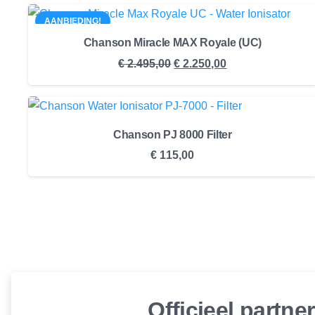
AANBIEDING!
Chanson Miracle MAX Royale (UC)
Oorspronkelijke
Huidige
€
2.495,00
€
2.250,00
prijs
prijs
was:
is:
€ 2.495,00.
€ 2.250,00.
Chanson PJ 8000 Filter
€
115,00
Officieel partne