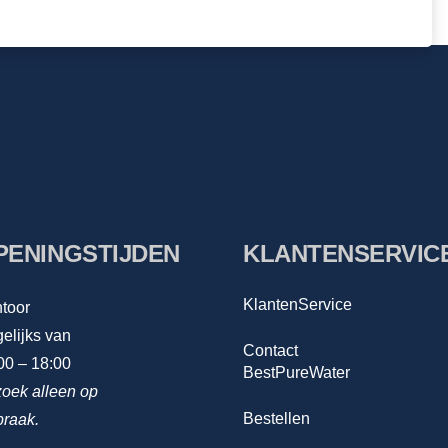
PENINGSTIJDEN
KLANTENSERVIC
KlantenService
toor
elijks van
Contact
00 – 18:00
BestPureWater
oek alleen op
Bestellen
praak.