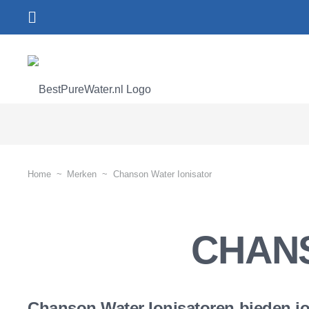
Home
~
Merken
~
Chanson Water Ionisator
CHAN
Chanson Water Ionisatoren bieden jou