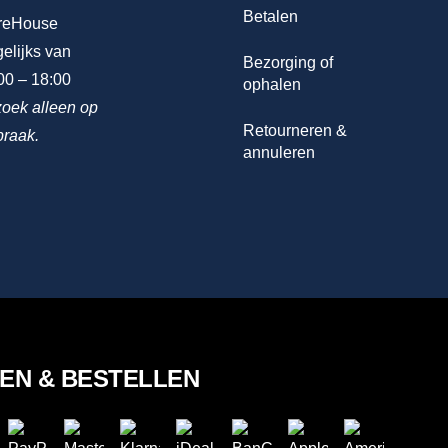
Betalen
reHouse
elijks van
Bezorging of
00 – 18:00
ophalen
oek alleen op
Retourneren &
praak.
annuleren
LEN & BESTELLEN