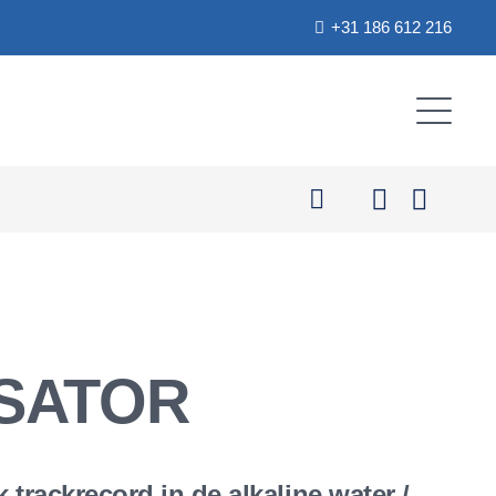
+31 186 612 216
SATOR
trackrecord in de alkaline water /