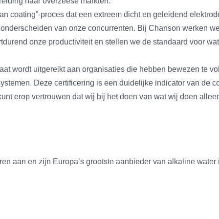
breiding naar overzeese markten.
n coating”-proces dat een extreem dicht en geleidend elektrodeo
e onderscheiden van onze concurrenten. Bij Chanson werken we 
durend onze productiviteit en stellen we de standaard voor w
caat wordt uitgereikt aan organisaties die hebben bewezen te v
ystemen. Deze certificering is een duidelijke indicator van de 
unt erop vertrouwen dat wij bij het doen van wat wij doen alleen
en aan en zijn Europa’s grootste aanbieder van alkaline water 