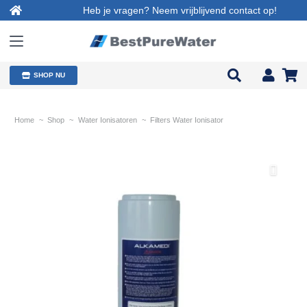
Heb je vragen? Neem vrijblijvend contact op!
SHOP NU
Home
~
Shop
~
Water Ionisatoren
~
Filters Water Ionisator