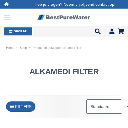
Heb je vragen? Neem vrijblijvend contact op!
SHOP NU
Home
~
Shop
~
Producten getagged “alkamedi filter”
ALKAMEDI FILTER
FILTERS