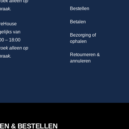
oek alleen op
Bestellen
praak.
Betalen
reHouse
elijks van
Bezorging of
00 – 18:00
ophalen
oek alleen op
Retourneren &
praak.
annuleren
LEN & BESTELLEN