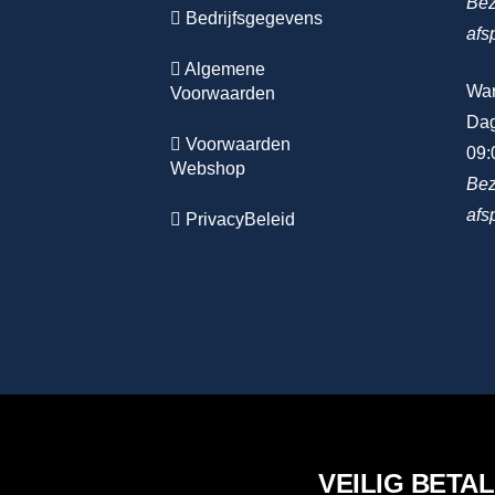
Bez
Bedrijfsgegevens
afs
Algemene
Wa
Voorwaarden
Dag
Voorwaarden
09:
Webshop
Bez
afs
PrivacyBeleid
VEILIG BETA