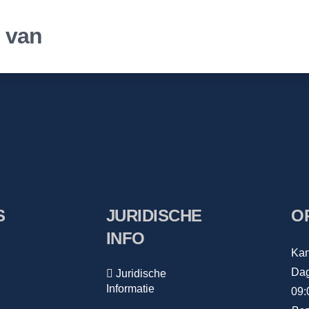
r van
S
JURIDISCHE
O
INFO
Kan
Dag
Juridische
Informatie
09: