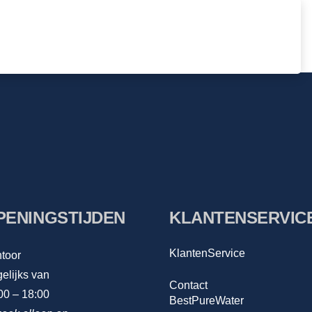
PENINGSTIJDEN
KLANTENSERVIC
KlantenService
toor
elijks van
Contact
00 – 18:00
BestPureWater