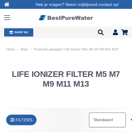
Heb je vragen? Neem vrijblijvend contact op!
SHOP NU
Home
~
Shop
~
Producten getagged “Life Ionizer Filter M5 M7 M9 M11 M13”
LIFE IONIZER FILTER M5 M7
M9 M11 M13
FILTERS