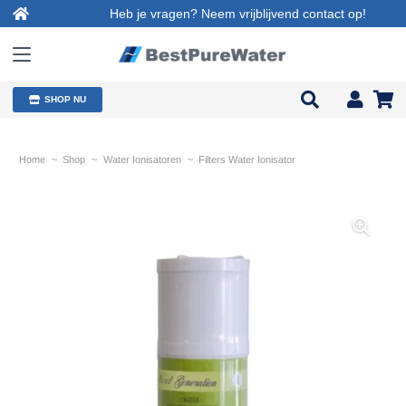
Heb je vragen? Neem vrijblijvend contact op!
SHOP NU
Home
~
Shop
~
Water Ionisatoren
~
Filters Water Ionisator