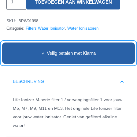
TOEVOEGEN AAN WINKELWAGEN
Ionizer
M
SKU:
BPW91998
Filter
Categorie:
Filters Water Ionisator
,
Water Ionisatoren
1
aantal
✓ Veilig betalen met Klarna
BESCHRIJVING
Life Ionizer M-serie filter 1 / vervangingsfilter 1 voor jouw
M5, M7, M9, M11 en M13. Het originele Life Ionizer filter
voor jouw water ionisator. Geniet van gefilterd alkaline
water!