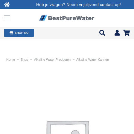
Heb je vragen? Neem vrijblijvend contact op!
SHOP NU
Home
~
Shop
~
Alkaline Water Producten
~
Alkaline Water Kannen