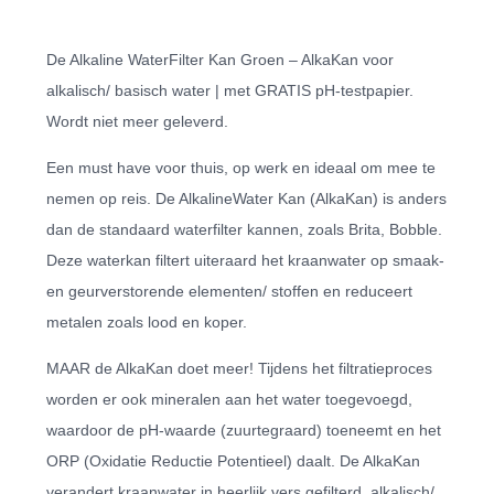
De Alkaline WaterFilter Kan Groen – AlkaKan voor
alkalisch/ basisch water | met GRATIS pH-testpapier.
Wordt niet meer geleverd.
Een must have voor thuis, op werk en ideaal om mee te
nemen op reis. De AlkalineWater Kan (AlkaKan) is anders
dan de standaard waterfilter kannen, zoals Brita, Bobble.
Deze waterkan filtert uiteraard het kraanwater op smaak-
en geurverstorende elementen/ stoffen en reduceert
metalen zoals lood en koper.
MAAR de AlkaKan doet meer! Tijdens het filtratieproces
worden er ook mineralen aan het water toegevoegd,
waardoor de pH-waarde (zuurtegraard) toeneemt en het
ORP (Oxidatie Reductie Potentieel) daalt. De AlkaKan
verandert kraanwater in heerlijk vers gefilterd, alkalisch/