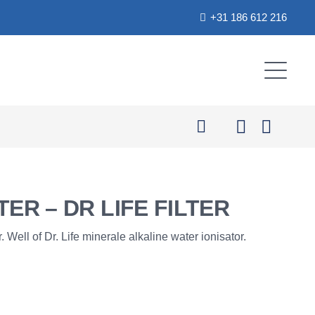
+31 186 612 216
TER – DR LIFE FILTER
. Well of Dr. Life minerale alkaline water ionisator.