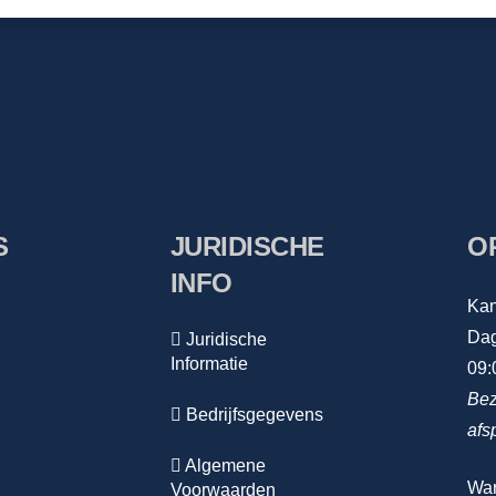
S
JURIDISCHE
O
INFO
Kan
Dag
Juridische
Informatie
09:
Bez
Bedrijfsgegevens
afs
Algemene
Wa
Voorwaarden