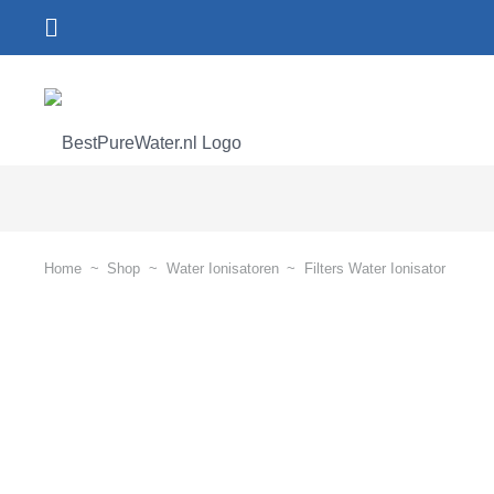
Home
~
Shop
~
Water Ionisatoren
~
Filters Water Ionisator