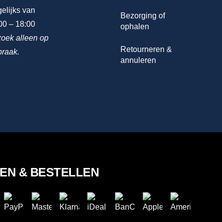
elijks van
Bezorging of
00 – 18:00
ophalen
oek alleen op
Retourneren &
praak.
annuleren
LEN & BESTELLEN