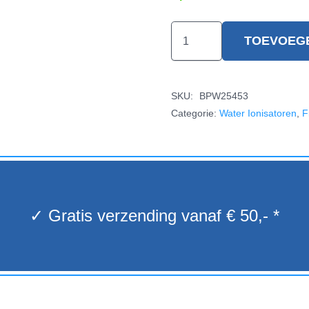
Dr
TOEVOEG
Well
Filter
-
SKU:
BPW25453
Dr
Categorie:
Water Ionisatoren
,
F
Life
Filter
aantal
✓ Gratis verzending vanaf € 50,- *