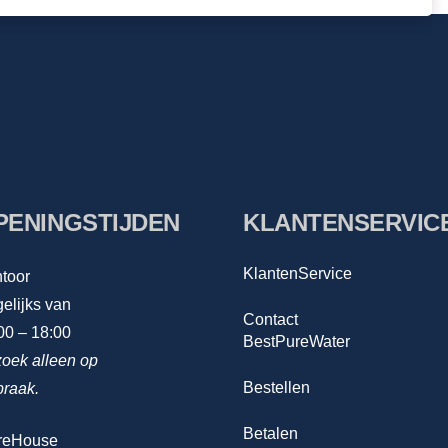
PENINGSTIJDEN
KLANTENSERVIC
KlantenService
toor
elijks van
Contact
00 – 18:00
BestPureWater
oek alleen op
Bestellen
praak.
Betalen
reHouse