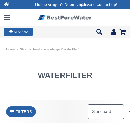
Heb je vragen? Neem vrijblijvend contact op!
SHOP NU
Home
~
Shop
~
Producten getagged “Waterfilter”
WATERFILTER
FILTERS