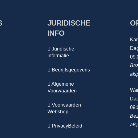
S
JURIDISCHE
O
INFO
Kan
Dag
Juridische
Informatie
09:
Bez
Bedrijfsgegevens
afs
Algemene
Wa
Voorwaarden
Dag
Voorwaarden
09:
Webshop
Bez
afs
PrivacyBeleid