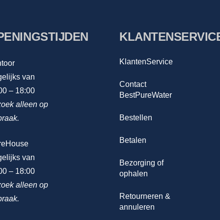
PENINGSTIJDEN
KLANTENSERVIC
KlantenService
toor
elijks van
Contact
00 – 18:00
BestPureWater
oek alleen op
Bestellen
praak.
Betalen
reHouse
elijks van
Bezorging of
00 – 18:00
ophalen
oek alleen op
Retourneren &
praak.
annuleren