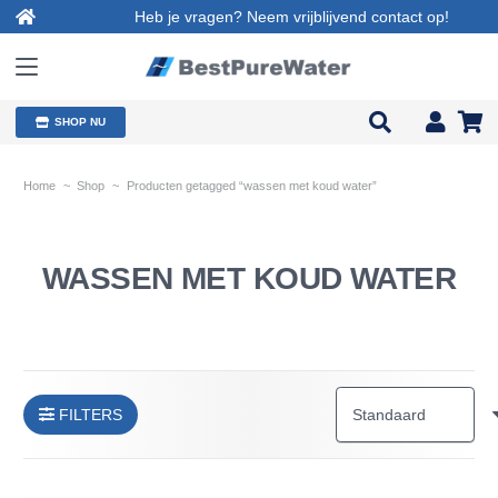
Heb je vragen? Neem vrijblijvend contact op!
SHOP NU
Home
~
Shop
~
Producten getagged “wassen met koud water”
WASSEN MET KOUD WATER
FILTERS