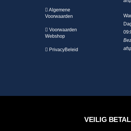
afs
Algemene
Wa
Voorwaarden
Dag
Voorwaarden
09:
Webshop
Bez
afs
PrivacyBeleid
VEILIG BETA