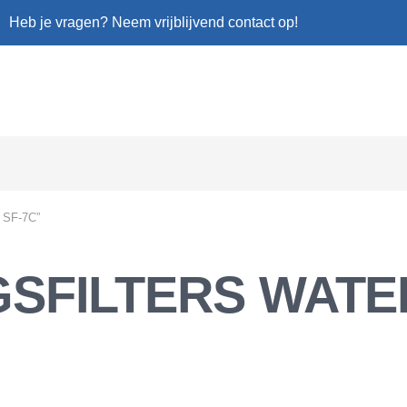
Heb je vragen? Neem vrijblijvend contact op!
f SF-7C”
SFILTERS WATE