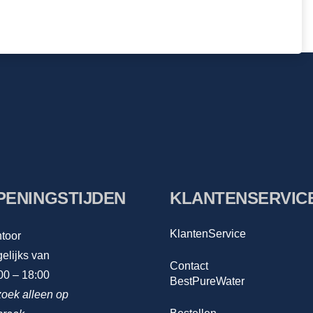
PENINGSTIJDEN
KLANTENSERVIC
KlantenService
toor
elijks van
Contact
00 – 18:00
BestPureWater
oek alleen op