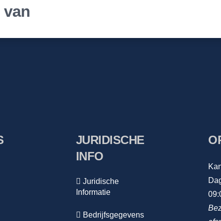
r van
S
JURIDISCHE
O
INFO
Kan
Dag
Juridische
Informatie
09:
Bez
Bedrijfsgegevens