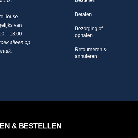
Bestellen
praak.
Betalen
reHouse
elijks van
Bezorging of
00 – 18:00
ophalen
oek alleen op
Retourneren &
praak.
annuleren
LEN & BESTELLEN