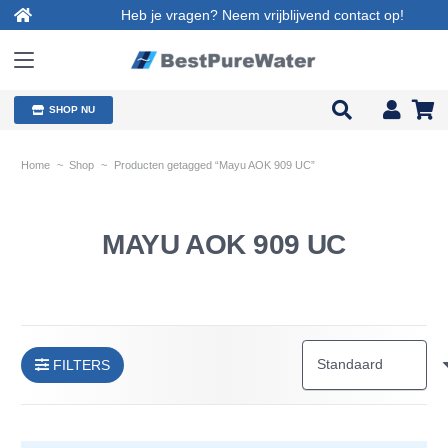
Heb je vragen? Neem vrijblijvend contact op!
SHOP NU
Home
~
Shop
~
Producten getagged “Mayu AOK 909 UC”
MAYU AOK 909 UC
FILTERS