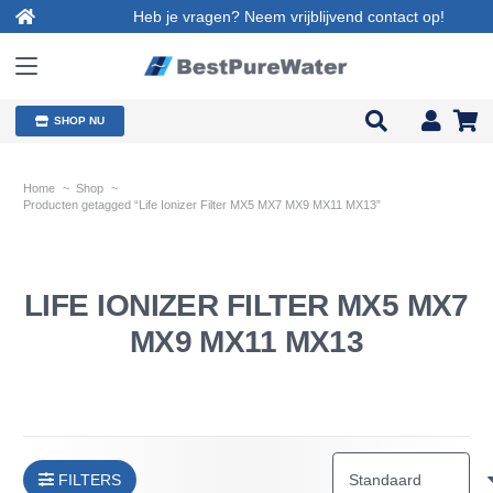
Heb je vragen? Neem vrijblijvend contact op!
SHOP NU
Home
~
Shop
~
Producten getagged “Life Ionizer Filter MX5 MX7 MX9 MX11 MX13”
LIFE IONIZER FILTER MX5 MX7
MX9 MX11 MX13
FILTERS