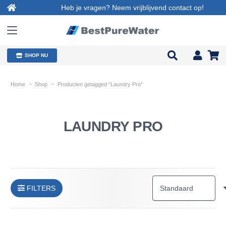
Heb je vragen? Neem vrijblijvend contact op!
SHOP NU
Home
~
Shop
~
Producten getagged “Laundry Pro”
LAUNDRY PRO
FILTERS