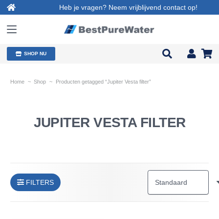
Heb je vragen? Neem vrijblijvend contact op!
SHOP NU
Home
~
Shop
~
Producten getagged “Jupiter Vesta filter”
JUPITER VESTA FILTER
FILTERS