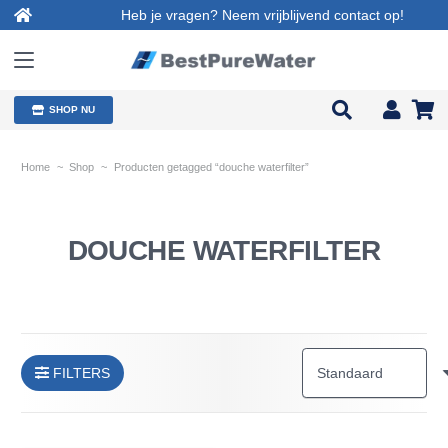
Heb je vragen? Neem vrijblijvend contact op!
SHOP NU
Home
~
Shop
~
Producten getagged “douche waterfilter”
DOUCHE WATERFILTER
FILTERS