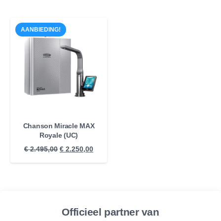
AANBIEDING!
Chanson Miracle MAX
Royale (UC)
Oorspronkelijke
Huidige
€
2.495,00
€
2.250,00
prijs
prijs
was:
is:
€ 2.495,00.
€ 2.250,00.
Officieel partner van