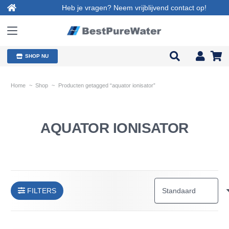
Heb je vragen? Neem vrijblijvend contact op!
SHOP NU
Home
~
Shop
~
Producten getagged “aquator ionisator”
AQUATOR IONISATOR
FILTERS