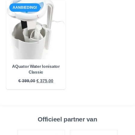
AANBIEDING!
AQuator Water Ionisator
Classic
Oorspronkelijke
Huidige
€
399,00
€
375,00
prijs
prijs
was:
is:
€ 399,00.
€ 375,00.
Officieel partner van