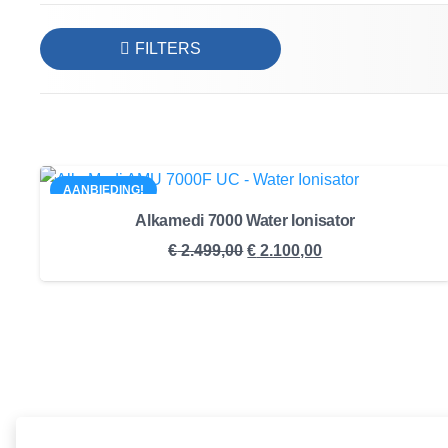
FILTERS
AANBIEDING!
Alkamedi 7000 Water Ionisator
Oorspronkelijke
Huidige
€
2.499,00
€
2.100,00
prijs
prijs
was:
is:
€ 2.499,00.
€ 2.100,00.