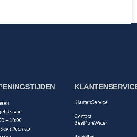
PENINGSTIJDEN
KLANTENSERVIC
KlantenService
toor
elijks van
Contact
00 – 18:00
BestPureWater
oek alleen op