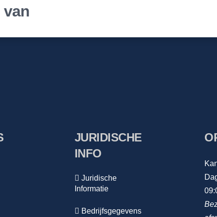
r van
S
JURIDISCHE
O
INFO
Kan
Dag
Juridische
Informatie
09:
Bez
Bedrijfsgegevens