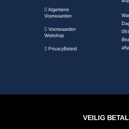
afs
Algemene
Wa
Voorwaarden
Dag
Voorwaarden
09:
Webshop
Bez
afs
PrivacyBeleid
VEILIG BETA