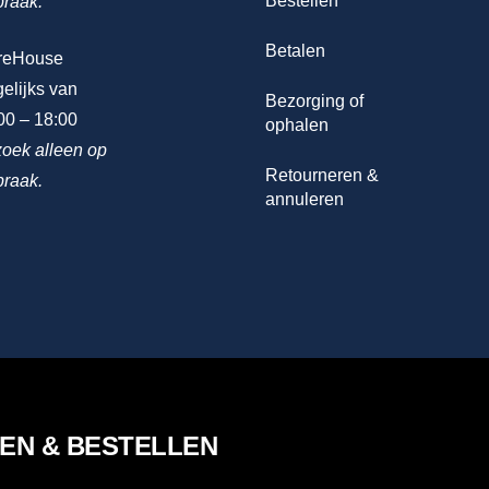
Bestellen
praak.
Betalen
reHouse
elijks van
Bezorging of
00 – 18:00
ophalen
oek alleen op
Retourneren &
praak.
annuleren
LEN & BESTELLEN