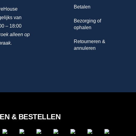
Betalen
reHouse
elijks van
Bezorging of
00 – 18:00
ophalen
oek alleen op
Retourneren &
praak.
annuleren
LEN & BESTELLEN