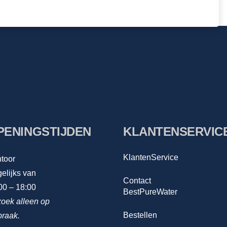
PENINGSTIJDEN
KLANTENSERVIC
KlantenService
toor
elijks van
Contact
00 – 18:00
BestPureWater
oek alleen op
Bestellen
praak.