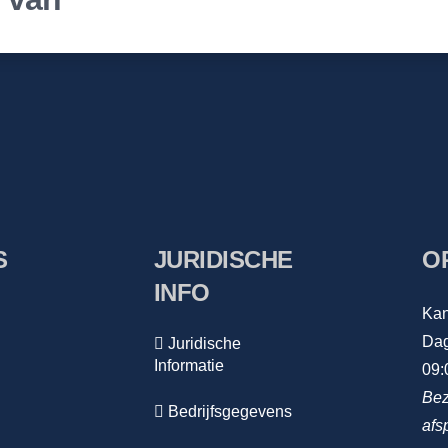
S
JURIDISCHE
O
INFO
Kan
Dag
Juridische
Informatie
09:
Bez
Bedrijfsgegevens
afs