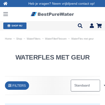
Heb je vragen? Neem vrijblijvend contact op!
SHOP NU
Home
~
Shop
~
WaterFilters
~
WaterFilterFlessen
~
WaterFles met geur
WATERFLES MET GEUR
FILTERS