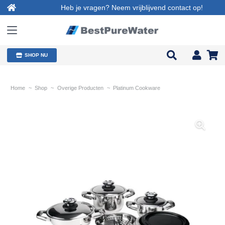
Heb je vragen? Neem vrijblijvend contact op!
SHOP NU
Home
~
Shop
~
Overige Producten
~
Platinum Cookware