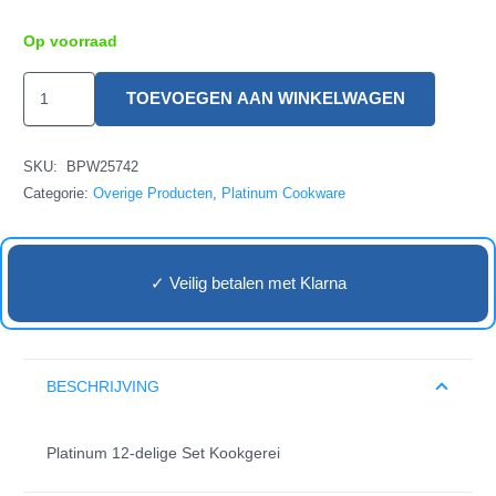
Op voorraad
Platinum
TOEVOEGEN AAN WINKELWAGEN
12-
delige
SKU:
BPW25742
Set
Categorie:
Overige Producten
,
Platinum Cookware
Kookgerei
aantal
✓ Veilig betalen met Klarna
BESCHRIJVING
Platinum 12-delige Set Kookgerei