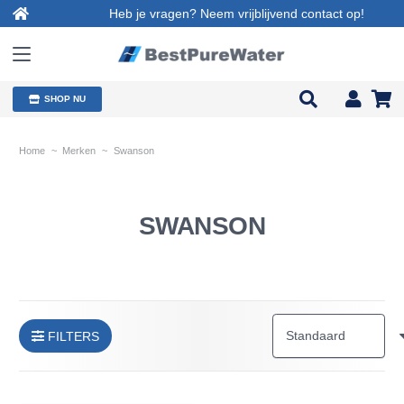
Heb je vragen? Neem vrijblijvend contact op!
SHOP NU
Home
~
Merken
~
Swanson
SWANSON
FILTERS