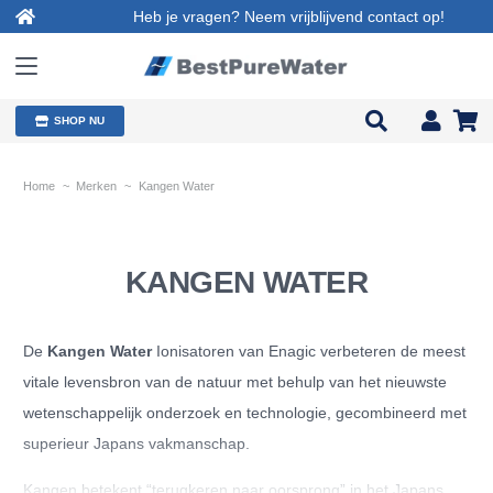
Heb je vragen? Neem vrijblijvend contact op!
SHOP NU
Home
~
Merken
~
Kangen Water
KANGEN WATER
De
Kangen Water
Ionisatoren van Enagic verbeteren de meest
vitale levensbron van de natuur met behulp van het nieuwste
wetenschappelijk onderzoek en technologie, gecombineerd met
superieur Japans vakmanschap.
Kangen betekent “terugkeren naar oorsprong” in het Japans.