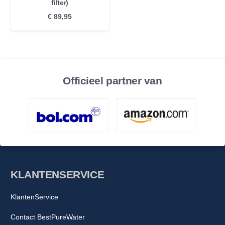
filter)
€
89,95
Officieel partner van
KLANTENSERVICE
KlantenService
Contact BestPureWater