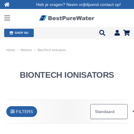
Heb je vragen? Neem vrijblijvend contact op!
SHOP NU
Home
~
Merken
~
BionTech ionisators
BIONTECH IONISATORS
FILTERS