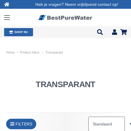
Heb je vragen? Neem vrijblijvend contact op!
SHOP NU
Home
~
Product Kleur
~
Transparant
TRANSPARANT
FILTERS