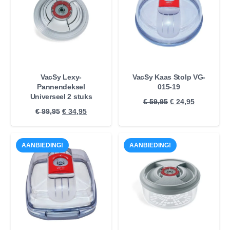
VacSy Lexy-
VacSy Kaas Stolp VG-
Pannendeksel
015-19
Universeel 2 stuks
Oorspronkelijke
Huidige
€
59,95
€
24,95
Oorspronkelijke
Huidige
€
99,95
€
34,95
prijs
prijs
prijs
prijs
was:
is:
was:
is:
€ 59,95.
€ 24,95.
AANBIEDING!
AANBIEDING!
€ 99,95.
€ 34,95.