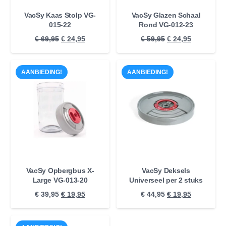
VacSy Kaas Stolp VG-
VacSy Glazen Schaal
015-22
Rond VG-012-23
Oorspronkelijke
Huidige
Oorspronkelijke
Huidige
€
69,95
€
24,95
€
59,95
€
24,95
prijs
prijs
prijs
prijs
was:
is:
was:
is:
AANBIEDING!
AANBIEDING!
€ 69,95.
€ 24,95.
€ 59,95.
€ 24,95.
VacSy Opbergbus X-
VacSy Deksels
Large VG-013-20
Universeel per 2 stuks
Oorspronkelijke
Huidige
Oorspronkelijke
Huidige
€
39,95
€
19,95
€
44,95
€
19,95
prijs
prijs
prijs
prijs
was:
is:
was:
is: