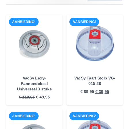
AANBIEDING!
AANBIEDING!
VacSy Lexy-
VacSy Taart Stolp VG-
Pannendeksel
015-28
Universeel 3 stuks
Oorspronkelijke
Huidige
€
89,95
€
39,95
Oorspronkelijke
Huidige
€
119,95
€
49,95
prijs
prijs
prijs
prijs
was:
is:
was:
is:
€ 89,95.
€ 39,95.
AANBIEDING!
AANBIEDING!
€ 119,95.
€ 49,95.