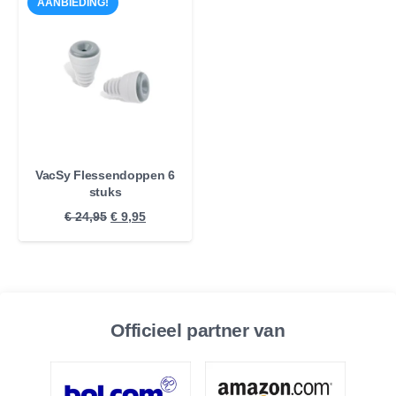
AANBIEDING!
€ 39,95.
€ 19,95.
€ 44,95.
€ 19,95.
VacSy Flessendoppen 6
stuks
Oorspronkelijke
Huidige
€
24,95
€
9,95
prijs
prijs
was:
is:
€ 24,95.
€ 9,95.
Officieel partner van