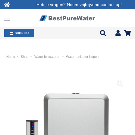
Heb je vragen? Neem vrijblijvend contact op!
SHOP NU
Home
~
Shop
~
Water Ionisatoren
~
Water Ionisator Kopen