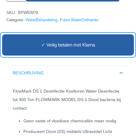
1
SKU:
BPW83979
Desinfectie
Categorie:
WaterBehandeling
,
Pulse WaterOntharder
aantal
✓ Veilig betalen met Klarna
BESCHRIJVING
FlowMark DS 1 Desinfectie Koeltoren Water Desinfectie
tot 300 Ton FLOWMARK MODEL DS-1 Dood bacteria bij
contact
Geen vaste of vloeibare chemicaliën meer nodig
Produceert Ozon (03) middels Ultraviolet Licht