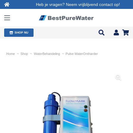
Heb je vragen? Neem vrijblijvend contact op!
SHOP NU
Home
~
Shop
~
WaterBehandeling
~
Pulse WaterOntharder