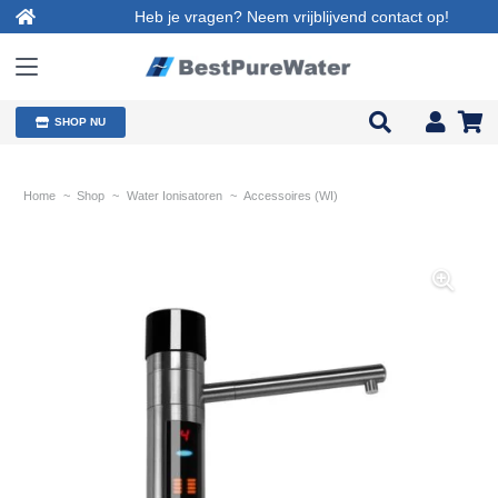
Heb je vragen? Neem vrijblijvend contact op!
SHOP NU
Home
~
Shop
~
Water Ionisatoren
~
Accessoires (WI)