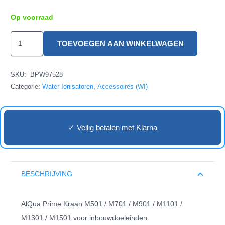
Op voorraad
AlQua
TOEVOEGEN AAN WINKELWAGEN
Prime
Kraan
SKU:
BPW97528
aantal
Categorie:
Water Ionisatoren
,
Accessoires (WI)
✓ Veilig betalen met Klarna
BESCHRIJVING
AlQua Prime Kraan M501 / M701 / M901 / M1101 /
M1301 / M1501 voor inbouwdoeleinden