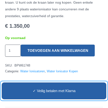
kraan. U kunt ook de kraan later nog kopen. Geen enkele
andere 9 plaats waterionisator kan concurreren met de
prestaties, waterzuiverheid of garantie.
€
1.350,00
Op voorraad
AlQua
TOEVOEGEN AAN WINKELWAGEN
Prime
9000
SKU:
BPW61748
CT
Categorie:
Water Ionisatoren
,
Water Ionisator Kopen
aantal
✓ Veilig betalen met Klarna