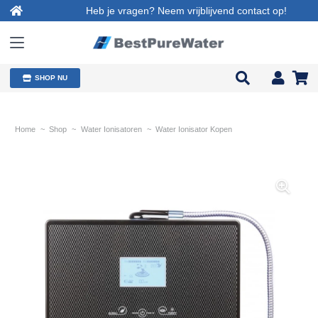
Heb je vragen? Neem vrijblijvend contact op!
SHOP NU
Home
~
Shop
~
Water Ionisatoren
~
Water Ionisator Kopen