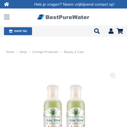
Heb je vragen? Neem vrijblijvend contact op!
SHOP NU
Home
~
Shop
~
Overige Producten
~
Beauty & Care