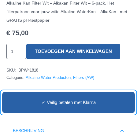
Alkaline Kan Filter Wit – Alkakan Filter Wit – 6-pack. Het
filterpatroon voor jouw witte Alkaline WaterKan – AlkaKan | met
GRATIS pH-testpapier
€
75,00
Alkaline
TOEVOEGEN AAN WINKELWAGEN
Kan
Filter
SKU:
BPW41818
Wit
Categorie:
Alkaline Water Producten
,
Filters (AW)
-
6-
pack
✓ Veilig betalen met Klarna
aantal
BESCHRIJVING