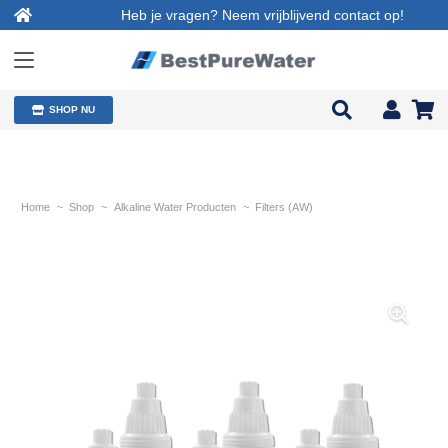
Heb je vragen? Neem vrijblijvend contact op!
SHOP NU
Home
~
Shop
~
Alkaline Water Producten
~
Filters (AW)