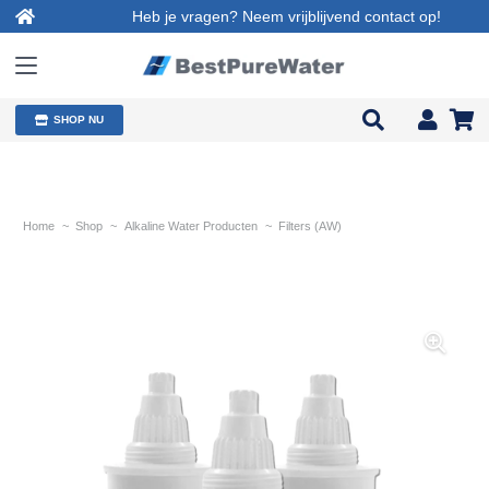
Heb je vragen? Neem vrijblijvend contact op!
SHOP NU
Home
~
Shop
~
Alkaline Water Producten
~
Filters (AW)