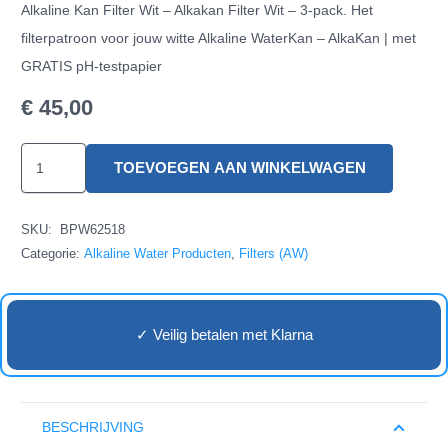
Alkaline Kan Filter Wit – Alkakan Filter Wit – 3-pack. Het
filterpatroon voor jouw witte Alkaline WaterKan – AlkaKan | met
GRATIS pH-testpapier
€
45,00
Alkaline
TOEVOEGEN AAN WINKELWAGEN
Kan
Filter
SKU:
BPW62518
Wit
Categorie:
Alkaline Water Producten
,
Filters (AW)
-
3-
pack
✓ Veilig betalen met Klarna
aantal
BESCHRIJVING