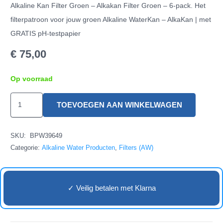
Alkaline Kan Filter Groen – Alkakan Filter Groen – 6-pack. Het
filterpatroon voor jouw groen Alkaline WaterKan – AlkaKan | met
GRATIS pH-testpapier
€
75,00
Op voorraad
Alkaline
TOEVOEGEN AAN WINKELWAGEN
Kan
Filter
SKU:
BPW39649
Groen
Categorie:
Alkaline Water Producten
,
Filters (AW)
-
6-
pack
✓ Veilig betalen met Klarna
aantal