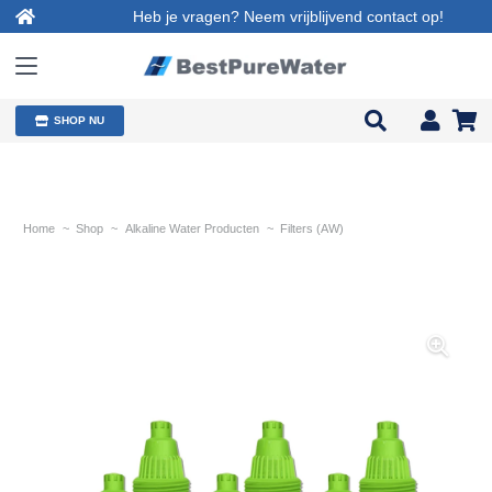
Heb je vragen? Neem vrijblijvend contact op!
SHOP NU
Home
~
Shop
~
Alkaline Water Producten
~
Filters (AW)