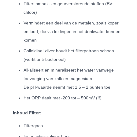
Filtert smaak- en geurverstorende stoffen (BV:
chloor)
Vermindert een deel van de metalen, zoals koper
en lood, die via leidingen in het drinkwater kunnen
komen
Colloidiaal zilver houdt het filterpatroon schoon
(werkt anti-bacterieel)
Alkaliseert en mineraliseert het water vanwege
toevoeging van kalk en magnesium
De pH-waarde neemt met 1.5 – 2 punten toe
Het ORP daalt met -200 tot – 500mV (!!)
Inhoud Filter:
Filtergaas
Ionen uitwisselings hars