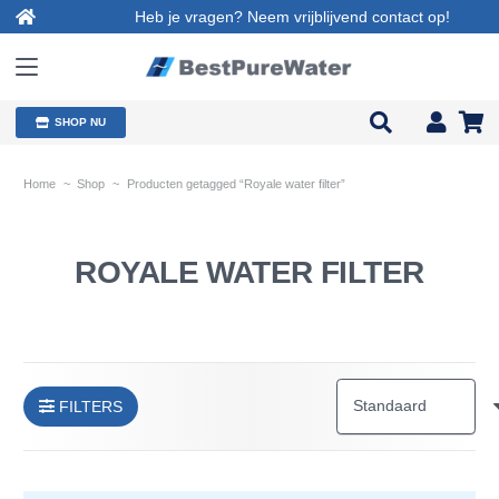
Heb je vragen? Neem vrijblijvend contact op!
SHOP NU
Home
~
Shop
~
Producten getagged “Royale water filter”
ROYALE WATER FILTER
FILTERS